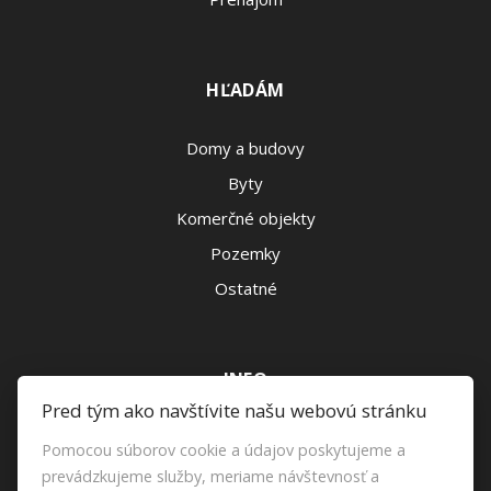
HĽADÁM
Domy a budovy
Byty
Komerčné objekty
Pozemky
Ostatné
INFO
Pred tým ako navštívite našu webovú stránku
Makléri
Pomocou súborov cookie a údajov poskytujeme a
Napíšte nám
prevádzkujeme služby, meriame návštevnosť a