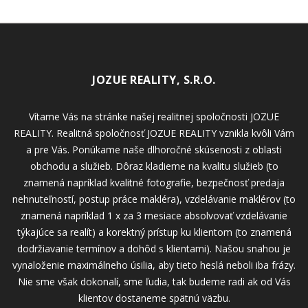
JOZUE REALITY, S.R.O.
Vítame Vás na stránke našej realitnej spoločnosti JOZUE
REALITY. Realitná spoločnosť JOZUE REALITY vznikla kvôli Vám
a pre Vás. Ponúkame naše dlhoročné skúsenosti z oblasti
obchodu a služieb. Dôraz kladieme na kvalitu služieb (to
znamená napríklad kvalitné fotografie, bezpečnosť predaja
nehnuteľností, postup práce makléra), vzdelávanie maklérov (to
znamená napríklad 1 x za 3 mesiace absolvovať vzdelávanie
týkajúce sa realít) a korektný prístup ku klientom (to znamená
dodržiavanie termínov a dohôd s klientami). Našou snahou je
vynaloženie maximálneho úsilia, aby tieto heslá neboli iba frázy.
Nie sme však dokonalí, sme ľudia, tak budeme radi ak od Vás
klientov dostaneme spätnú väzbu.