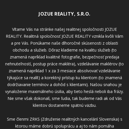
JOZUE REALITY, S.R.O.
Vítame Vás na stránke našej realitnej spoločnosti JOZUE
REALITY. Realitná spoločnosť JOZUE REALITY vznikla kvôli Vám
a pre Vás. Ponúkame naše dlhoročné skúsenosti z oblasti
obchodu a služieb. Dôraz kladieme na kvalitu služieb (to
znamená napríklad kvalitné fotografie, bezpečnosť predaja
nehnuteľností, postup práce makléra), vzdelávanie maklérov (to
znamená napríklad 1 x za 3 mesiace absolvovať vzdelávanie
týkajúce sa realít) a korektný prístup ku klientom (to znamená
dodržiavanie termínov a dohôd s klientami). Našou snahou je
vynaloženie maximálneho úsilia, aby tieto heslá neboli iba frázy.
Nie sme však dokonalí, sme ľudia, tak budeme radi ak od Vás
klientov dostaneme spätnú väzbu.
Sme členmi ZRKS (Združenie realitných kancelárií Slovenska) s
ktorou máme dobrú spoluprácu a aj to nám pomáha