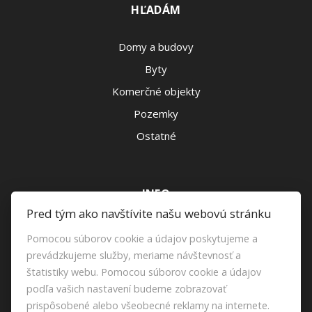
HĽADÁM
Domy a budovy
Byty
Komerčné objekty
Pozemky
Ostatné
INFO
Pred tým ako navštívite našu webovú stránku
Makléri
Pomocou súborov cookie a údajov poskytujeme a
Napíšte nám
prevádzkujeme služby, meriame návštevnosť a
štatistiky webu. Pomocou súborov cookie a údajov
Kontakt
podľa vašich nastavení budeme zobrazovať
prispôsobené alebo všeobecné reklamy na internete.