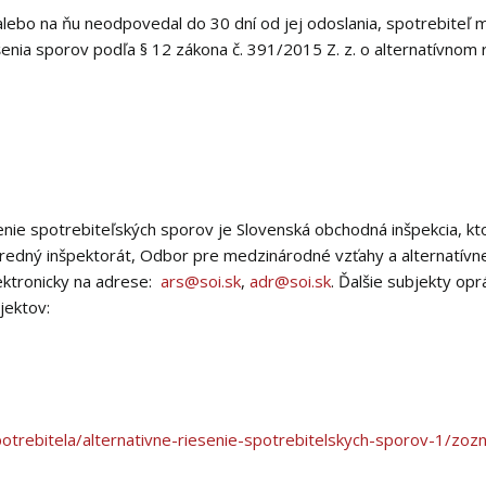
lebo na ňu neodpovedal do 30 dní od jej odoslania, spotrebiteľ 
šenia sporov podľa § 12 zákona č. 391/2015 Z. z. o alternatívnom 
enie spotrebiteľských sporov je Slovenská obchodná inšpekcia, kt
tredný inšpektorát, Odbor pre medzinárodné vzťahy a alternatívne
lektronicky na adrese:
ars@soi.sk
,
adr@soi.sk
. Ďalšie subjekty op
jektov:
rebitela/alternativne-riesenie-spotrebitelskych-sporov-1/zozn