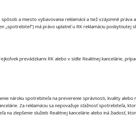
pôsob a miesto vybavovania reklamácií a tiež vzájomné práva a po
len „spotrebiteľ“) má právo uplatniť u RK reklamáciu poskytnutej s
rejkoľvek prevádzkarni RK alebo v sídle Realitnej kancelárie, prí
ie nároku spotrebiteľa na preverenie správnosti, kvality alebo 
ancelárie. Za reklamáciu sa nepovažuje sťažnosť spotrebiteľa, kt
ľa na zlepšenie služieb Realitnej kancelárie alebo iná žiadosť, kt