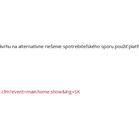
vrhu na alternatívne riešenie spotrebiteľského sporu použiť plat
ex.cfm?event=main.home.show&lng=SK