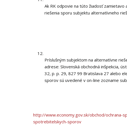
Ak RK odpovie na túto žiadosť zamietavo a
riešenia sporu subjektu alternatívneho rie
Príslušným subjektom na alternatívne rieš
adrese: Slovenská obchodná inšpekcia, ús
32, p. p. 29, 827 99 Bratislava 27 alebo e
sporov sú uvedené v on-line zozname sub
http://www.economy.gov.sk/obchod/ochrana-spot
spotrebitelskych-sporov