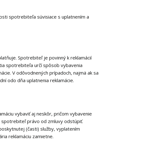
sti spotrebiteľa súvisiace s uplatnením a
atňuje. Spotrebiteľ je povinný k reklamácií
tia spotrebiteľa určí spôsob vybavenia
amácie. V odôvodnených prípadoch, najmä ak sa
dní odo dňa uplatnenia reklamácie.
máciu vybaviť aj neskôr, pričom vybavenie
á spotrebiteľ právo od zmluvy odstúpiť.
skytnutej (časti) služby, vyplatením
ária reklamáciu zamietne.