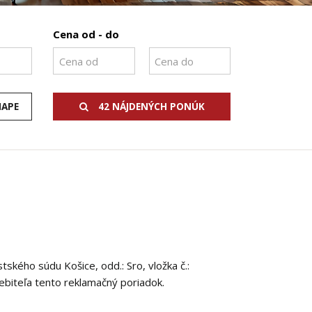
Cena od - do
MAPE
42 NÁJDENÝCH PONÚK
ského súdu Košice, odd.: Sro, vložka č.:
rebiteľa tento reklamačný poriadok.