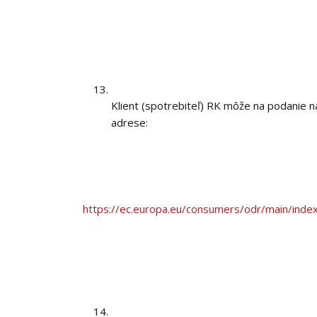
Klient (spotrebiteľ) RK môže na podanie ná
adrese:
https://ec.europa.eu/consumers/odr/main/ind