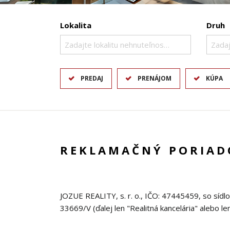
Lokalita
Druh
Zadajte lokalitu nehnuteľnosti ..
Zadaj
PREDAJ
PRENÁJOM
KÚPA
REKLAMAČNÝ PORIAD
JOZUE REALITY, s. r. o., IČO: 47445459, so sídl
33669/V (ďalej len "Realitná kancelária" alebo 