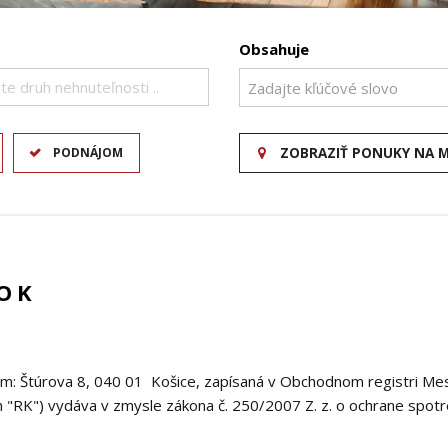
Obsahuje
te druh nehnuteľnosti ..
PODNÁJOM
ZOBRAZIŤ PONUKY NA 
OK
om: Štúrova 8, 040 01 Košice, zapísaná v Obchodnom registri Mest
len "RK") vydáva v zmysle zákona č. 250/2007 Z. z. o ochrane spot