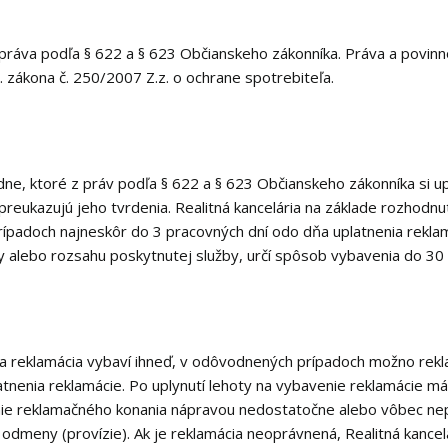
 práva podľa § 622 a § 623 Občianskeho zákonníka. Práva a povinno
. zákona č. 250/2007 Z.z. o ochrane spotrebiteľa.
dne, ktoré z práv podľa § 622 a § 623 Občianskeho zákonníka si upl
preukazujú jeho tvrdenia. Realitná kancelária na základe rozhodnu
prípadoch najneskôr do 3 pracovných dní odo dňa uplatnenia rekl
y alebo rozsahu poskytnutej služby, určí spôsob vybavenia do 30 
a reklamácia vybaví ihneď, v odôvodnených prípadoch možno rekla
atnenia reklamácie. Po uplynutí lehoty na vybavenie reklamácie m
e reklamačného konania nápravou nedostatočne alebo vôbec nepo
odmeny (provízie). Ak je reklamácia neoprávnená, Realitná kancel