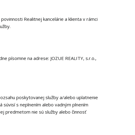
vinnosti Realitnej kancelárie a klienta v rámci
lužby.
padne písomne na adrese: JOZUE REALITY, s.r.o.,
rozsahu poskytovanej služby a/alebo uplatnenie
orá súvisí s neplnením alebo vadným plnením
orej predmetom nie sú služby alebo činnosť