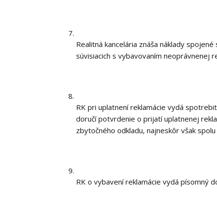
Realitná kancelária znáša náklady spojen
súvisiacich s vybavovaním neoprávnenej r
RK pri uplatnení reklamácie vydá spotrebi
doručí potvrdenie o prijatí uplatnenej rek
zbytočného odkladu, najneskôr však spolu
RK o vybavení reklamácie vydá písomný do