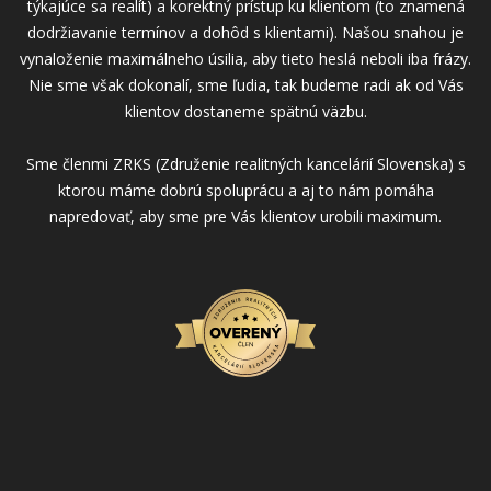
týkajúce sa realít) a korektný prístup ku klientom (to znamená
dodržiavanie termínov a dohôd s klientami). Našou snahou je
vynaloženie maximálneho úsilia, aby tieto heslá neboli iba frázy.
Nie sme však dokonalí, sme ľudia, tak budeme radi ak od Vás
klientov dostaneme spätnú väzbu.
Sme členmi ZRKS (Združenie realitných kancelárií Slovenska) s
ktorou máme dobrú spoluprácu a aj to nám pomáha
napredovať, aby sme pre Vás klientov urobili maximum.