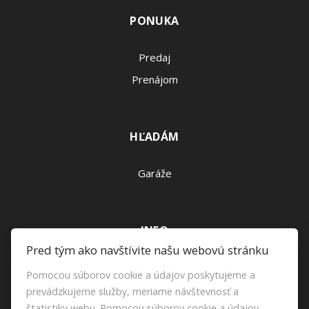
PONUKA
Predaj
Prenájom
HĽADÁM
Garáže
INFO
Pred tým ako navštívite našu webovú stránku
Makléri
Pomocou súborov cookie a údajov poskytujeme a
Napíšte nám
prevádzkujeme služby, meriame návštevnosť a
štatistiky webu. Pomocou súborov cookie a údajov