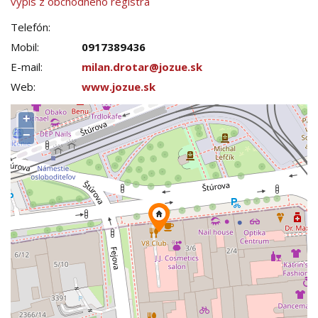
výpis z obchodného registra
Telefón:
Mobil:
0917389436
E-mail:
milan.drotar@jozue.sk
Web:
www.jozue.sk
+
−