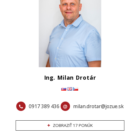
Ing. Milan Drotár
0917 389 436
milan.drotar@jozue.sk
ZOBRAZIŤ 17 PONÚK