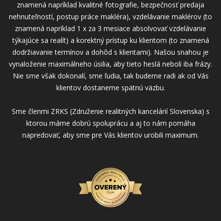
znamená napríklad kvalitné fotografie, bezpečnosť predaja
nehnuteľností, postup práce makléra), vzdelávanie maklérov (to
znamená napríklad 1 x za 3 mesiace absolvovať vzdelávanie
týkajúce sa realít) a korektný prístup ku klientom (to znamená
dodržiavanie termínov a dohôd s klientami). Našou snahou je
vynaloženie maximálneho úsilia, aby tieto heslá neboli iba frázy.
Nie sme však dokonalí, sme ľudia, tak budeme radi ak od Vás
klientov dostaneme spätnú väzbu.
Sme členmi ZRKS (Združenie realitných kancelárií Slovenska) s
ktorou máme dobrú spoluprácu a aj to nám pomáha
napredovať, aby sme pre Vás klientov urobili maximum.