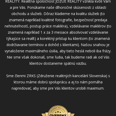
REALITY. Realitná spoločnosť JOZUE REALITY vznikla kvôli Vám
a pre Vás. Ponúkame naše dlhoročné skúsenosti z oblasti
obchodu a služieb. Dôraz kladieme na kvalitu služieb (to
znamená napríklad kvalitné fotografie, bezpečnosť predaja
nehnuteľností, postup práce makléra), vzdelávanie maklérov (to
znamená napríklad 1 x za 3 mesiace absolvovať vzdelávanie
týkajúce sa realít) a korektný prístup ku klientom (to znamená
dodržiavanie termínov a dohôd s klientami). Našou snahou je
vynaloženie maximálneho úsilia, aby tieto heslá neboli iba frázy.
Nie sme však dokonalí, sme ľudia, tak budeme radi ak od Vás
klientov dostaneme spätnú väzbu.
Sme členmi ZRKS (Združenie realitných kancelárií Slovenska) s
ktorou máme dobrú spoluprácu a aj to nám pomáha
napredovať, aby sme pre Vás klientov urobili maximum.