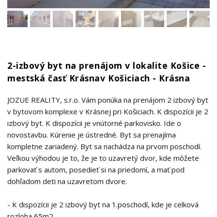
2-izbový byt na prenájom v lokalite Košice -
mestská časť Krásnav Košiciach - Krásna
JOZUE REALITY, s.r.o. Vám ponúka na prenájom 2 izbový byt
v bytovom komplexe v Krásnej pri Košiciach. K dispozícii je 2
izbový byt. K dispozícii je vnútorné parkovisko. Ide o
novostavbu. Kúrenie je ústredné. Byt sa prenajíma
kompletne zariadený. Byt sa nachádza na prvom poschodí.
Veľkou výhodou je to, že je to uzavretý dvor, kde môžete
parkovať s autom, posedieť si na priedomí, a mať pod
dohľadom deti na uzavretom dvore.
- K dispozícii je 2 izbový byt na 1.poschodí, kde je celková
rozloha 65m2