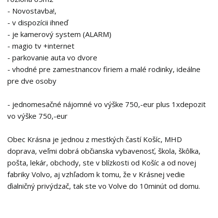
- Novostavba!,
- v dispozícii ihneď
- je kamerový system (ALARM)
- magio tv +internet
- parkovanie auta vo dvore
- vhodné pre zamestnancov firiem a malé rodinky, ideálne
pre dve osoby
- jednomesačné nájomné vo výške 750,-eur plus 1xdepozit
vo výške 750,-eur
Obec Krásna je jednou z mestkých častí Košíc, MHD
doprava, veľmi dobrá občianska vybavenosť, škola, škôlka,
pošta, lekár, obchody, ste v blízkosti od Košíc a od novej
fabriky Volvo, aj vzhľadom k tomu, že v Krásnej vedie
ďialničný privýdzač, tak ste vo Volve do 10minút od domu.