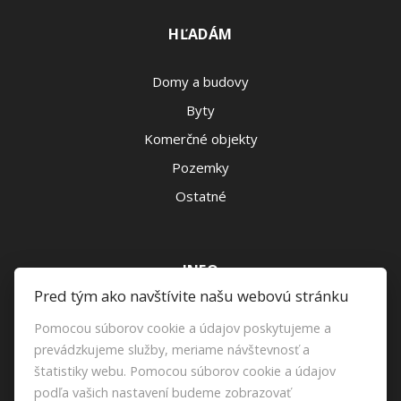
HĽADÁM
Domy a budovy
Byty
Komerčné objekty
Pozemky
Ostatné
INFO
Pred tým ako navštívite našu webovú stránku
Makléri
Pomocou súborov cookie a údajov poskytujeme a
Napíšte nám
prevádzkujeme služby, meriame návštevnosť a
štatistiky webu. Pomocou súborov cookie a údajov
Kontakt
podľa vašich nastavení budeme zobrazovať