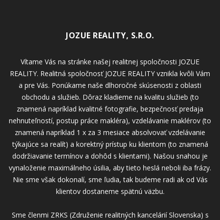
JOZUE REALITY, S.R.O.
Vítame Vás na stránke našej realitnej spoločnosti JOZUE
REALITY. Realitná spoločnosť JOZUE REALITY vznikla kvôli Vám
a pre Vás. Ponúkame naše dlhoročné skúsenosti z oblasti
obchodu a služieb. Dôraz kladieme na kvalitu služieb (to
znamená napríklad kvalitné fotografie, bezpečnosť predaja
nehnuteľností, postup práce makléra), vzdelávanie maklérov (to
znamená napríklad 1 x za 3 mesiace absolvovať vzdelávanie
týkajúce sa realít) a korektný prístup ku klientom (to znamená
dodržiavanie termínov a dohôd s klientami). Našou snahou je
vynaloženie maximálneho úsilia, aby tieto heslá neboli iba frázy.
Nie sme však dokonalí, sme ľudia, tak budeme radi ak od Vás
klientov dostaneme spätnú väzbu.
Sme členmi ZRKS (Združenie realitných kancelárií Slovenska) s