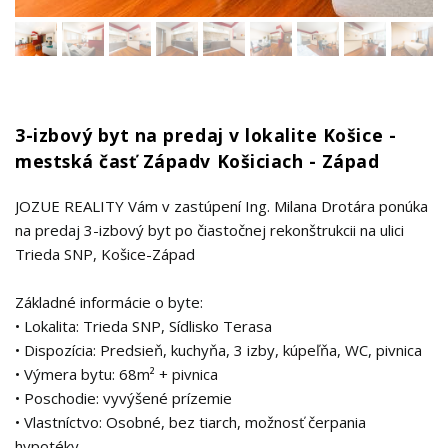
3-izbový byt na predaj v lokalite Košice -
mestská časť Západv Košiciach - Západ
JOZUE REALITY Vám v zastúpení Ing. Milana Drotára ponúka
na predaj 3-izbový byt po čiastočnej rekonštrukcii na ulici
Trieda SNP, Košice-Západ
Základné informácie o byte:
• Lokalita: Trieda SNP, Sídlisko Terasa
• Dispozícia: Predsieň, kuchyňa, 3 izby, kúpeľňa, WC, pivnica
• Výmera bytu: 68m² + pivnica
• Poschodie: vyvýšené prízemie
• Vlastníctvo: Osobné, bez tiarch, možnosť čerpania
hypotéky