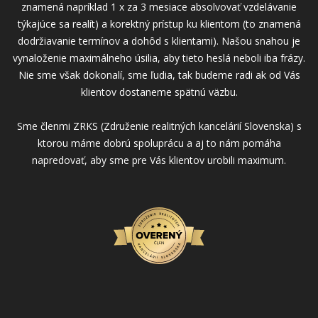
znamená napríklad 1 x za 3 mesiace absolvovať vzdelávanie
týkajúce sa realít) a korektný prístup ku klientom (to znamená
dodržiavanie termínov a dohôd s klientami). Našou snahou je
vynaloženie maximálneho úsilia, aby tieto heslá neboli iba frázy.
Nie sme však dokonalí, sme ľudia, tak budeme radi ak od Vás
klientov dostaneme spätnú väzbu.
Sme členmi ZRKS (Združenie realitných kancelárií Slovenska) s
ktorou máme dobrú spoluprácu a aj to nám pomáha
napredovať, aby sme pre Vás klientov urobili maximum.