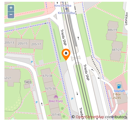
+
−
©
OpenStreetMap
contributors