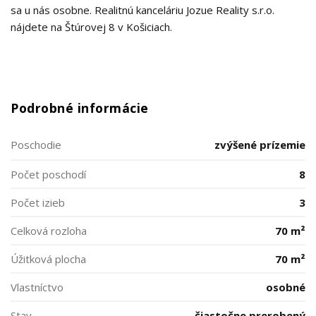
sa u nás osobne. Realitnú kanceláriu Jozue Reality s.r.o.
nájdete na Štúrovej 8 v Košiciach.
Podrobné informácie
Poschodie
zvýšené prízemie
Počet poschodí
8
Počet izieb
3
Celková rozloha
70 m²
Úžitková plocha
70 m²
Vlastníctvo
osobné
Stav
čiastočne prerobený