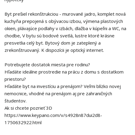
Byt prešiel rekonštrukciou - murované jadro, komplet nová
kuchyňa prepojená s obývacou izbou, výmena plastových
okien, plávajúce podlahy v izbách, dlažba v kúpeľni a WC, na
chodbe, V bytu sú bodové svetlá, lustre ktoré krásne
presvetlia celý byt. Bytový dom je zateplený a
zrekonštruovaný. K dispozícii je optický internet.
Potrebujete dostatok miesta pre rodinu?
Hľadáte ideálne prostredie na prácu z domu s dostatkom
priestoru?
Hľadáte byt na investíciu a prenájom? Veľmi blízko novej
nemocnice, vhodné na prenájom aj pre zahraničných
študentov.
Ak si chcete pozrieť 3D
https://www.keypano.com/v/s4928n87dui2d8-
1750632922.html