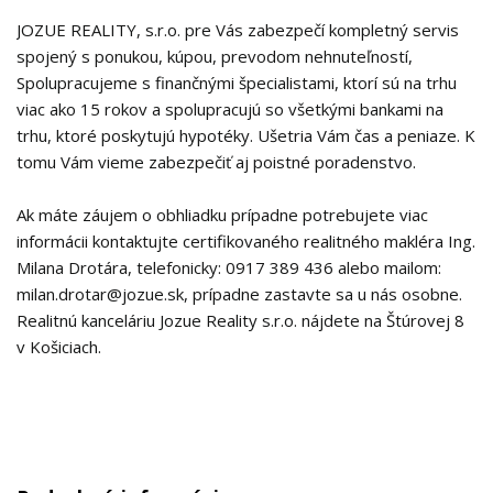
JOZUE REALITY, s.r.o. pre Vás zabezpečí kompletný servis
spojený s ponukou, kúpou, prevodom nehnuteľností,
Spolupracujeme s finančnými špecialistami, ktorí sú na trhu
viac ako 15 rokov a spolupracujú so všetkými bankami na
trhu, ktoré poskytujú hypotéky. Ušetria Vám čas a peniaze. K
tomu Vám vieme zabezpečiť aj poistné poradenstvo.
Ak máte záujem o obhliadku prípadne potrebujete viac
informácii kontaktujte certifikovaného realitného makléra Ing.
Milana Drotára, telefonicky: 0917 389 436 alebo mailom:
milan.drotar@jozue.sk, prípadne zastavte sa u nás osobne.
Realitnú kanceláriu Jozue Reality s.r.o. nájdete na Štúrovej 8
v Košiciach.