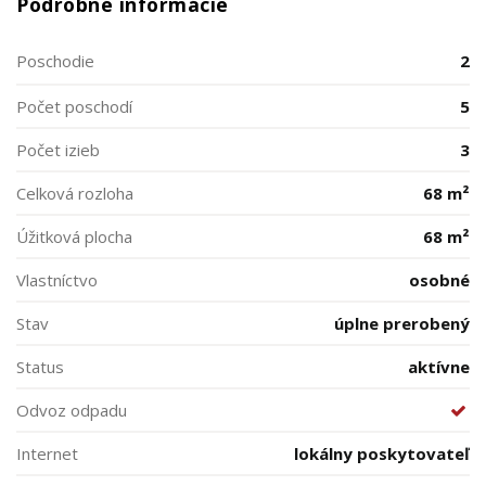
Podrobné informácie
Poschodie
2
Počet poschodí
5
Počet izieb
3
Celková rozloha
68 m²
Úžitková plocha
68 m²
Vlastníctvo
osobné
Stav
úplne prerobený
Status
aktívne
Odvoz odpadu
Internet
lokálny poskytovateľ