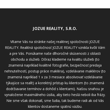
JOZUE REALITY, S.R.O.
Vítame Vás na stránke našej realitnej spoločnosti JOZUE
REALITY. Realitná spoločnosť JOZUE REALITY vznikla kvôli Vám
a pre Vás. Ponúkame naše dlhoročné skúsenosti z oblasti
obchodu a služieb. Dôraz kladieme na kvalitu služieb (to
znamená napríklad kvalitné fotografie, bezpečnosť predaja
nehnuteľností, postup práce makléra), vzdelávanie maklérov (to
znamená napríklad 1 x za 3 mesiace absolvovať vzdelávanie
týkajúce sa realít) a korektný prístup ku klientom (to znamená
dodržiavanie termínov a dohôd s klientami). Našou snahou je
vynaloženie maximálneho úsilia, aby tieto heslá neboli iba frázy.
Nie sme však dokonalí, sme ľudia, tak budeme radi ak od Vás
klientov dostaneme spätnú väzbu.