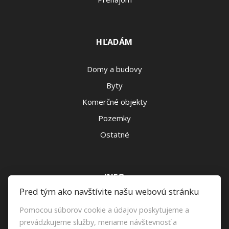
HĽADÁM
Domy a budovy
Byty
Komerčné objekty
Pozemky
Ostatné
INFO
Pred tým ako navštívite našu webovú stránku
Makléri
Pomocou súborov cookie a údajov poskytujeme a
Napíšte nám
prevádzkujeme služby, meriame návštevnosť a