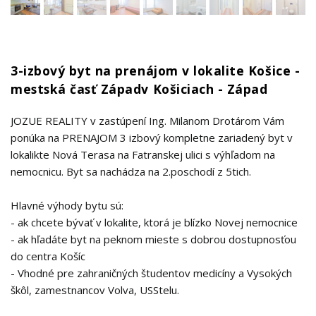
3-izbový byt na prenájom v lokalite Košice -
mestská časť Západv Košiciach - Západ
JOZUE REALITY v zastúpení Ing. Milanom Drotárom Vám
ponúka na PRENAJOM 3 izbový kompletne zariadený byt v
lokalikte Nová Terasa na Fatranskej ulici s výhľadom na
nemocnicu. Byt sa nachádza na 2.poschodí z 5tich.
Hlavné výhody bytu sú:
- ak chcete bývať v lokalite, ktorá je blízko Novej nemocnice
- ak hľadáte byt na peknom mieste s dobrou dostupnosťou
do centra Košíc
- Vhodné pre zahraničných študentov medicíny a Vysokých
škôl, zamestnancov Volva, USStelu.