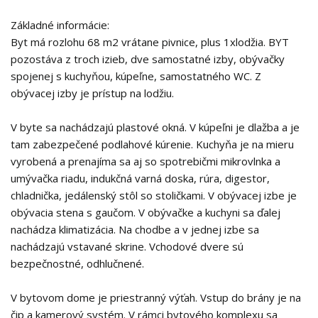
Základné informácie:
Byt má rozlohu 68 m2 vrátane pivnice, plus 1xlodžia. BYT
pozostáva z troch izieb, dve samostatné izby, obývačky
spojenej s kuchyňou, kúpeľne, samostatného WC. Z
obývacej izby je prístup na lodžiu.
V byte sa nachádzajú plastové okná. V kúpeľni je dlažba a je
tam zabezpečené podlahové kúrenie. Kuchyňa je na mieru
vyrobená a prenajíma sa aj so spotrebičmi mikrovlnka a
umývačka riadu, indukčná varná doska, rúra, digestor,
chladnička, jedálenský stôl so stoličkami. V obývacej izbe je
obývacia stena s gaučom. V obývačke a kuchyni sa ďalej
nachádza klimatizácia. Na chodbe a v jednej izbe sa
nachádzajú vstavané skrine. Vchodové dvere sú
bezpečnostné, odhlučnené.
V bytovom dome je priestranný výťah. Vstup do brány je na
čip a kamerový systém. V rámci bytového komplexu sa