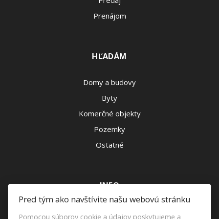
Prenájom
HĽADÁM
Domy a budovy
Byty
Komerčné objekty
Pozemky
Ostatné
INFO
Pred tým ako navštívite našu webovú stránku
Makléri
Pomocou súborov cookie a údajov poskytujeme a