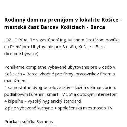
Rodinný dom na prenájom v lokalite Košice -
mestská časť Barcav Košiciach - Barca
JOZUE REALITY v zastúpení Ing. Milanom Drotárom ponúka
na Prenájom: Ubytovanie pre 8 osôb, Košice – Barca
(firemné bývanie)
Ponúkame kompletne vybavené ubytovanie pre 8 osôb v
Košiciach – Barca, vhodné pre firmy, pracovníkov firiem a
manažment.
4 samostatné dvojposteľové izby – každá s klimatizáciou,
podlahovým kúrením, smart TV 55” a optickým internetom
4 kúpeľne – vysoký hygienický štandard
2 plne vybavené kuchyne + spoločenská miestnosť s TV
Práčka a sušička Siemens