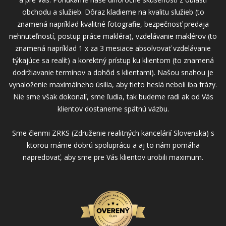
obchodu a služieb. Dôraz kladieme na kvalitu služieb (to
znamená napríklad kvalitné fotografie, bezpečnosť predaja
nehnuteľností, postup práce makléra), vzdelávanie maklérov (to
znamená napríklad 1 x za 3 mesiace absolvovať vzdelávanie
týkajúce sa realít) a korektný prístup ku klientom (to znamená
dodržiavanie termínov a dohôd s klientami). Našou snahou je
vynaloženie maximálneho úsilia, aby tieto heslá neboli iba frázy.
Nie sme však dokonalí, sme ľudia, tak budeme radi ak od Vás
klientov dostaneme spätnú väzbu.
Sme členmi ZRKS (Združenie realitných kancelárií Slovenska) s
ktorou máme dobrú spoluprácu a aj to nám pomáha
napredovať, aby sme pre Vás klientov urobili maximum.