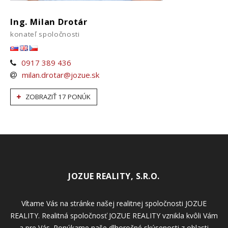
Ing. Milan Drotár
konateľ spoločnosti
0917 389 436
milan.drotar@jozue.sk
ZOBRAZIŤ 17 PONÚK
JOZUE REALITY, S.R.O.
Vítame Vás na stránke našej realitnej spoločnosti JOZUE
REALITY. Realitná spoločnosť JOZUE REALITY vznikla kvôli Vám
a pre Vás. Ponúkame naše dlhoročné skúsenosti z oblasti