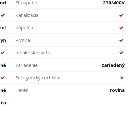
vod
El. napätie
230/400V
Kanalizácia
teľ
Kúpeľňa
lyn
Pivnica
Inžinierske siete
ané
Zariadenie
zariadený
Energetický certifikát
iné
Terén
rovina
sta