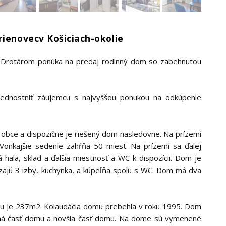
rienovecv Košiciach-okolie
 Drotárom ponúka na predaj rodinný dom so zabehnutou
prednostniť záujemcu s najvyššou ponukou na odkúpenie
 obce a dispozične je riešený dom nasledovne. Na prízemí
 Vonkajšie sedenie zahŕňa 50 miest. Na prízemí sa ďalej
hala, sklad a ďalšia miestnosť a WC k dispozícii. Dom je
zajú 3 izby, kuchynka, a kúpeľňa spolu s WC. Dom má dva
ku je 237m2. Kolaudácia domu prebehla v roku 1995. Dom
vaná časť domu a novšia časť domu. Na dome sú vymenené