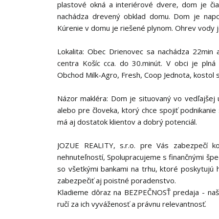
plastové okná a interiérové dvere, dom je či
nachádza drevený obklad domu. Dom je napoje
Kúrenie v domu je riešené plynom. Ohrev vody j
Lokalita: Obec Drienovec sa nachádza 22min
centra Košíc cca. do 30.minút. V obci je pln
Obchod Milk-Agro, Fresh, Coop Jednota, kostol sv
Názor makléra: Dom je situovaný vo vedľajšej u
alebo pre človeka, ktorý chce spojiť podnikanie 
má aj dostatok klientov a dobrý potenciál.
JOZUE REALITY, s.r.o. pre Vás zabezpečí k
nehnuteľností, Spolupracujeme s finančnými špeci
so všetkými bankami na trhu, ktoré poskytujú
zabezpečiť aj poistné poradenstvo.
Kladieme dôraz na BEZPEČNOSŤ predaja - naše
ručí za ich vyváženosť a právnu relevantnosť.