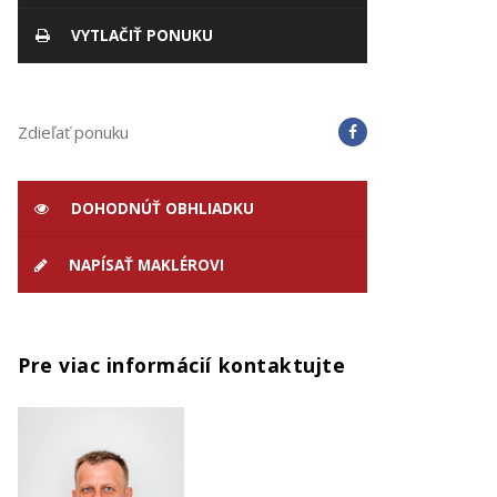
VYTLAČIŤ PONUKU
Zdieľať ponuku
DOHODNÚŤ OBHLIADKU
NAPÍSAŤ MAKLÉROVI
Pre viac informácií kontaktujte