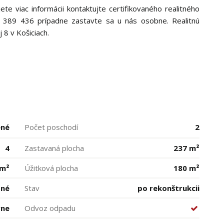
e viac informácii kontaktujte certifikovaného realitného
17 389 436 prípadne zastavte sa u nás osobne. Realitnú
j 8 v Košiciach.
ené
Počet poschodí
2
4
Zastavaná plocha
237 m²
 m²
Úžitková plocha
180 m²
bné
Stav
po rekonštrukcii
vne
Odvoz odpadu