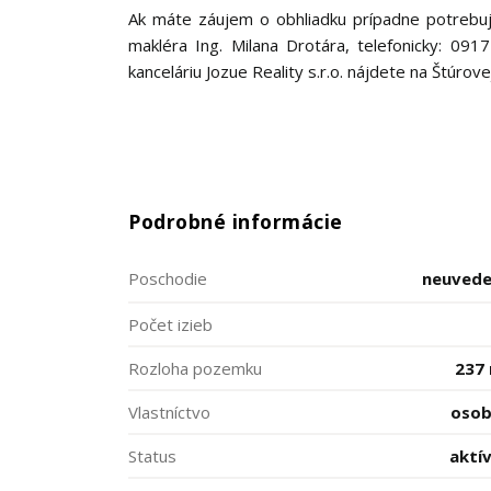
Ak máte záujem o obhliadku prípadne potrebujet
makléra Ing. Milana Drotára, telefonicky: 09
kanceláriu Jozue Reality s.r.o. nájdete na Štúrove
Podrobné informácie
Poschodie
neuved
Počet izieb
Rozloha pozemku
237
Vlastníctvo
oso
Status
aktí