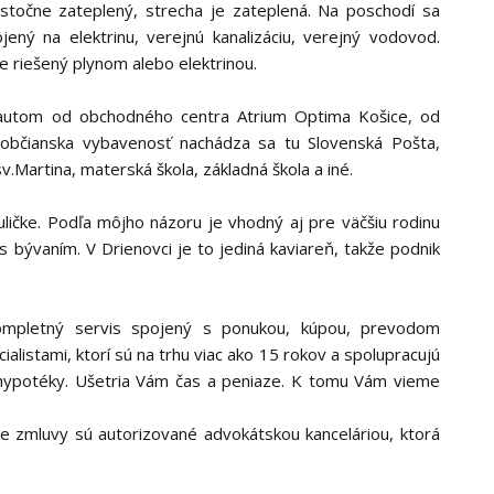
astočne zateplený, strecha je zateplená. Na poschodí sa
ný na elektrinu, verejnú kanalizáciu, verejný vodovod.
e riešený plynom alebo elektrinou.
 autom od obchodného centra Atrium Optima Košice, od
á občianska vybavenosť nachádza sa tu Slovenská Pošta,
.Martina, materská škola, základná škola a iné.
ličke. Podľa môjho názoru je vhodný aj pre väčšiu rodinu
s bývaním. V Drienovci je to jediná kaviareň, takže podnik
ompletný servis spojený s ponukou, kúpou, prevodom
alistami, ktorí sú na trhu viac ako 15 rokov a spolupracujú
 hypotéky. Ušetria Vám čas a peniaze. K tomu Vám vieme
 zmluvy sú autorizované advokátskou kanceláriou, ktorá