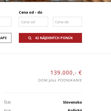
Cena od - do
MAPE
42 NÁJDENÝCH PONÚK
139.000,- €
DOM plus PODNIKANIE
Štát
Slovensko
Kraj
Košický