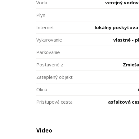
Voda
verejný vodo
Plyn
Internet
lokálny poskytova
Vykurovanie
vlastné - p
Parkovanie
Postavené z
Zmieš
Zateplený objekt
Okná
Prístupová cesta
asfaltová ce
Video