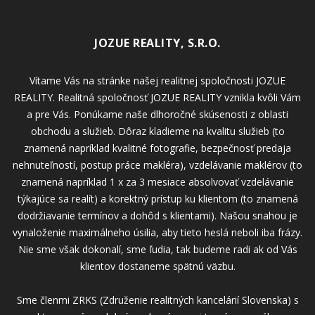
JOZUE REALITY, S.R.O.
Vítame Vás na stránke našej realitnej spoločnosti JOZUE
REALITY. Realitná spoločnosť JOZUE REALITY vznikla kvôli Vám
a pre Vás. Ponúkame naše dlhoročné skúsenosti z oblasti
obchodu a služieb. Dôraz kladieme na kvalitu služieb (to
znamená napríklad kvalitné fotografie, bezpečnosť predaja
nehnuteľností, postup práce makléra), vzdelávanie maklérov (to
znamená napríklad 1 x za 3 mesiace absolvovať vzdelávanie
týkajúce sa realít) a korektný prístup ku klientom (to znamená
dodržiavanie termínov a dohôd s klientami). Našou snahou je
vynaloženie maximálneho úsilia, aby tieto heslá neboli iba frázy.
Nie sme však dokonalí, sme ľudia, tak budeme radi ak od Vás
klientov dostaneme spätnú väzbu.
Sme členmi ZRKS (Združenie realitných kancelárií Slovenska) s