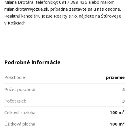
Milana Drotára, telefonicky: 0917 389 436 alebo mailom:
milan.drotar@jozue.sk, prípadne zastavte sa u nás osobne.
Realitnú kanceláriu Jozue Reality s.r.o. nájdete na Štúrovej 8
v Košiciach.
Podrobné informácie
Poschodie
prízemie
Počet poschodí
4
Počet izieb
3
Celková rozloha
100 m²
Úžitková plocha
100 m²