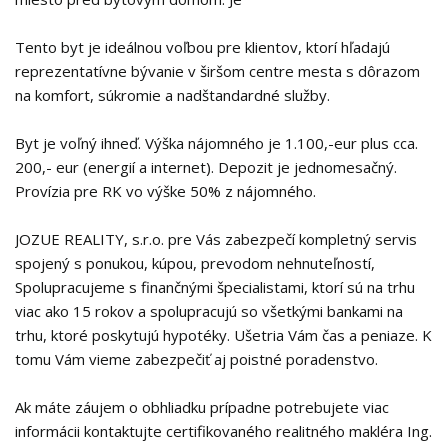
Tento byt je ideálnou voľbou pre klientov, ktorí hľadajú
reprezentatívne bývanie v širšom centre mesta s dôrazom
na komfort, súkromie a nadštandardné služby.
Byt je voľný ihneď. Výška nájomného je 1.100,-eur plus cca.
200,- eur (energií a internet). Depozit je jednomesačný.
Provízia pre RK vo výške 50% z nájomného.
JOZUE REALITY, s.r.o. pre Vás zabezpečí kompletný servis
spojený s ponukou, kúpou, prevodom nehnuteľností,
Spolupracujeme s finančnými špecialistami, ktorí sú na trhu
viac ako 15 rokov a spolupracujú so všetkými bankami na
trhu, ktoré poskytujú hypotéky. Ušetria Vám čas a peniaze. K
tomu Vám vieme zabezpečiť aj poistné poradenstvo.
Ak máte záujem o obhliadku prípadne potrebujete viac
informácii kontaktujte certifikovaného realitného makléra Ing.