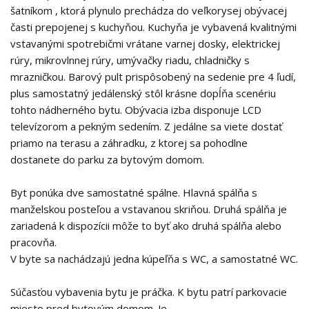
šatníkom , ktorá plynulo prechádza do veľkorysej obývacej
časti prepojenej s kuchyňou. Kuchyňa je vybavená kvalitnými
vstavanými spotrebičmi vrátane varnej dosky, elektrickej
rúry, mikrovlnnej rúry, umývačky riadu, chladničky s
mrazničkou. Barový pult prispôsobený na sedenie pre 4 ľudí,
plus samostatný jedálenský stôl krásne dopĺňa scenériu
tohto nádherného bytu. Obývacia izba disponuje LCD
televízorom a pekným sedením. Z jedálne sa viete dostať
priamo na terasu a záhradku, z ktorej sa pohodlne
dostanete do parku za bytovým domom.
Byt ponúka dve samostatné spálne. Hlavná spálňa s
manželskou posteľou a vstavanou skriňou. Druhá spálňa je
zariadená k dispozícii môže to byť ako druhá spálňa alebo
pracovňa.
V byte sa nachádzajú jedna kúpeľňa s WC, a samostatné WC.
Súčasťou vybavenia bytu je práčka. K bytu patrí parkovacie
miesto pred bytovým domom. Je