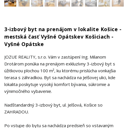
3-izbový byt na prenájom v lokalite Košice -
mestská časť Vyšné Opátskev Košiciach -
Vyšné Opátske
JOZUE REALITY, s.r.o. Vám v zastúpení Ing. Milanom
Drotárom ponúka na prenájom exkluzívny 3-izbový byt s
úžitkovou plochou 100 m², ku ktorému prislúcha vonkajšia
terasa s záhradkou. Byt sa nachádza na Jelšovej ulici, kde
lokalita poskytuje vysoký komfort bývania, súkromie a
výnimočného vybavenie.
Nadštandardný 3-izbový byt, ul. Jelšová, Košice so
ZAHRADOU.
Po vstupe do bytu sa nachádza predsieň so vstavaným