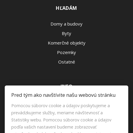
HĽADÁM
Domy a budovy
Byty
Komerčné objekty
Pozemky
Ostatné
INFO
Pred tým ako navštívite našu webovú stránku
Makléri
Pomocou súborov cookie a údajov poskytujeme a
Napíšte nám
prevádzkujeme služby, meriame návštevnosť a
štatistiky webu. Pomocou súborov cookie a údajov
Kontakt
podľa vašich nastavení budeme zobrazovať