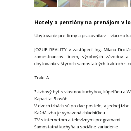
Hotely a penzióny na prenájom v lo
Ubytovanie pre firmy a pracovníkov – viacero k
JOZUE REALITY v zastúpení Ing. Milana Drotá
zamestnancov firiem, výrobných závodov a p
ubytovania v štyroch samostatných traktoch s c
Trakt A
3-izbový byt s vlastnou kuchyňou, kúpeľňou a W
Kapacita: 5 osôb
V dvoch izbách sú po dve postele, v jednej izb
Každá izba je vybavená chladničkou
TV s internetom a televíznymi programami
Samostatná kuchyňa a sociálne zariadenie