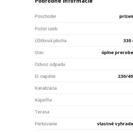
Podrobné informácie
Poschodie
príze
Počet izieb
Úžitková plocha
330
Stav
úplne prerob
Odvoz odpadu
El. napätie
230/4
Kanalizácia
Kúpeľňa
Terasa
Parkovanie
vlastné vyhrad