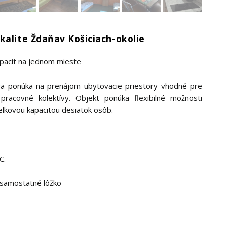
kalite Ždaňav Košiciach-okolie
apacít na jednom mieste
ra ponúka na prenájom ubytovacie priestory vhodné pre
racovné kolektívy. Objekt ponúka flexibilné možnosti
elkovou kapacitou desiatok osôb.
C.
e samostatné lôžko