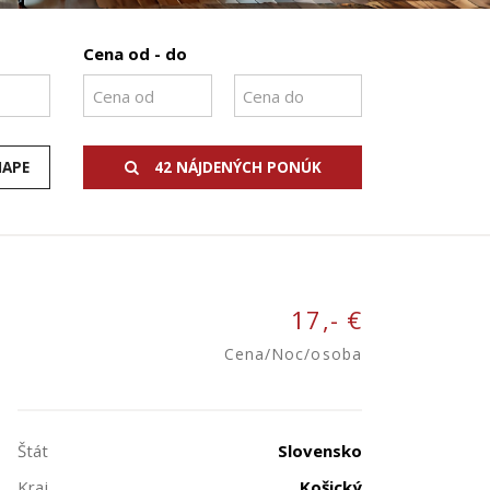
Cena od - do
MAPE
42 NÁJDENÝCH PONÚK
17,- €
Cena/Noc/osoba
Štát
Slovensko
Kraj
Košický