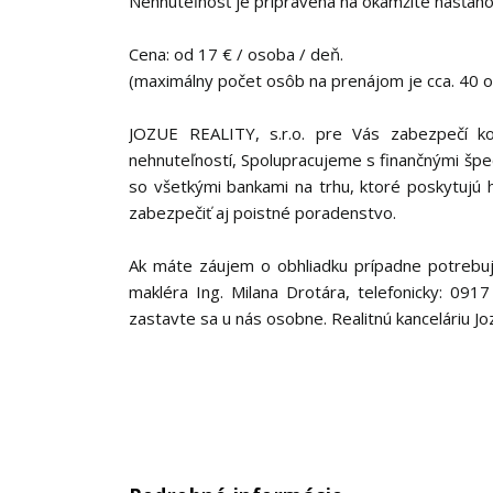
Nehnuteľnosť je pripravená na okamžité nasťahova
Cena: od 17 € / osoba / deň.
(maximálny počet osôb na prenájom je cca. 40 
JOZUE REALITY, s.r.o. pre Vás zabezpečí k
nehnuteľností, Spolupracujeme s finančnými špeci
so všetkými bankami na trhu, ktoré poskytujú
zabezpečiť aj poistné poradenstvo.
Ak máte záujem o obhliadku prípadne potrebujet
makléra Ing. Milana Drotára, telefonicky: 091
zastavte sa u nás osobne. Realitnú kanceláriu Joz