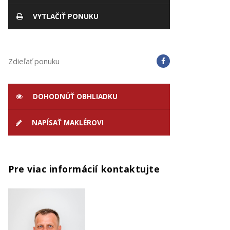
VYTLAČIŤ PONUKU
Zdieľať ponuku
DOHODNÚŤ OBHLIADKU
NAPÍSAŤ MAKLÉROVI
Pre viac informácií kontaktujte