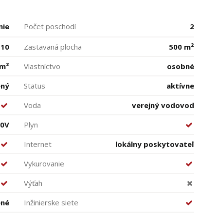
mie
Počet poschodí
2
10
Zastavaná plocha
500 m²
 m²
Vlastníctvo
osobné
ený
Status
aktívne
Voda
verejný vodovod
00V
Plyn
Internet
lokálny poskytovateľ
Vykurovanie
Výťah
ené
Inžinierske siete