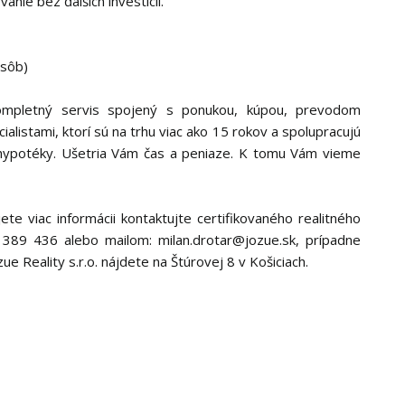
nie bez ďalších investícií.
osôb)
ompletný servis spojený s ponukou, kúpou, prevodom
alistami, ktorí sú na trhu viac ako 15 rokov a spolupracujú
 hypotéky. Ušetria Vám čas a peniaze. K tomu Vám vieme
e viac informácii kontaktujte certifikovaného realitného
7 389 436 alebo mailom: milan.drotar@jozue.sk, prípadne
ue Reality s.r.o. nájdete na Štúrovej 8 v Košiciach.