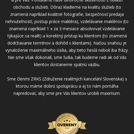
obchodu a služieb. Dôraz kladieme na kvalitu služieb (to
znamená napríklad kvalitné fotografie, bezpečnosť predaja
nehnuteľností, postup práce makléra), vzdelávanie maklérov (to
znamená napríklad 1 x za 3 mesiace absolvovať vzdelávanie
týkajúce sa realít) a korektný prístup ku klientom (to znamená
dodržiavanie termínov a dohôd s klientami). Našou snahou je
vynaloženie maximálneho úsilia, aby tieto heslá neboli iba frázy.
Nie sme však dokonalí, sme ľudia, tak budeme radi ak od Vás
klientov dostaneme spätnú väzbu.
Sme členmi ZRKS (Združenie realitných kancelárií Slovenska) s
ktorou máme dobrú spoluprácu a aj to nám pomáha
napredovať, aby sme pre Vás klientov urobili maximum.