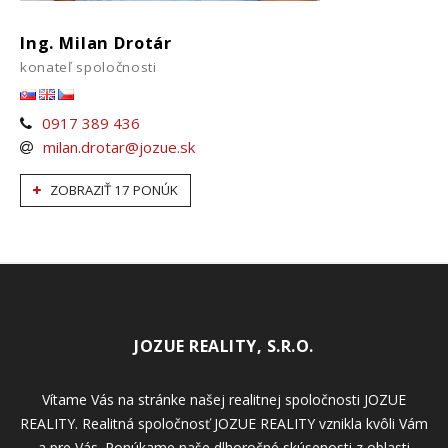
Ing. Milan Drotár
konateľ spoločnosti
0917 389 436
milan.drotar@jozue.sk
ZOBRAZIŤ 17 PONÚK
JOZUE REALITY, S.R.O.
Vítame Vás na stránke našej realitnej spoločnosti JOZUE
REALITY. Realitná spoločnosť JOZUE REALITY vznikla kvôli Vám
a pre Vás. Ponúkame naše dlhoročné skúsenosti z oblasti