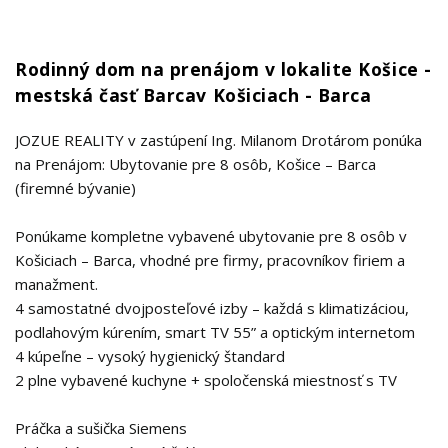
Rodinný dom na prenájom v lokalite Košice -
mestská časť Barcav Košiciach - Barca
JOZUE REALITY v zastúpení Ing. Milanom Drotárom ponúka
na Prenájom: Ubytovanie pre 8 osôb, Košice – Barca
(firemné bývanie)
Ponúkame kompletne vybavené ubytovanie pre 8 osôb v
Košiciach – Barca, vhodné pre firmy, pracovníkov firiem a
manažment.
4 samostatné dvojposteľové izby – každá s klimatizáciou,
podlahovým kúrením, smart TV 55” a optickým internetom
4 kúpeľne – vysoký hygienický štandard
2 plne vybavené kuchyne + spoločenská miestnosť s TV
Práčka a sušička Siemens